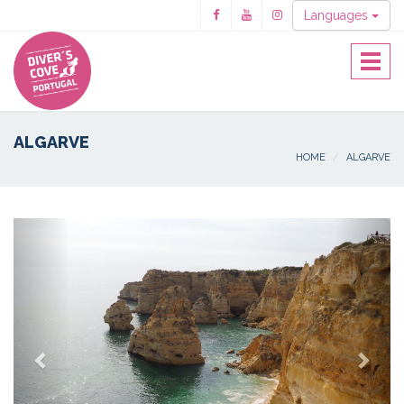
Languages
Toggle
naviga
ALGARVE
HOME
ALGARVE